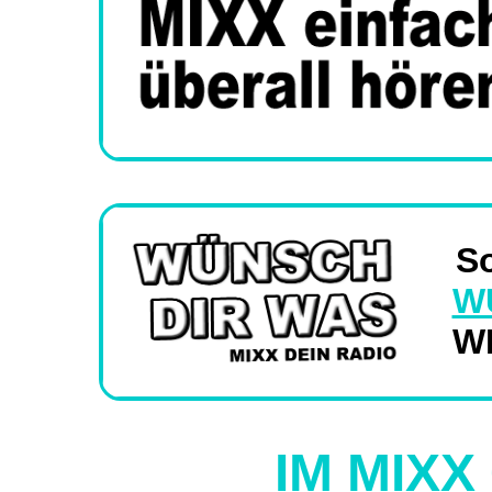
S
W
W
IM MIXX